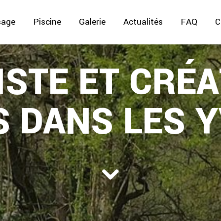
sage
Piscine
Galerie
Actualités
FAQ
C
ISTE ET CRÉA
S DANS LES Y