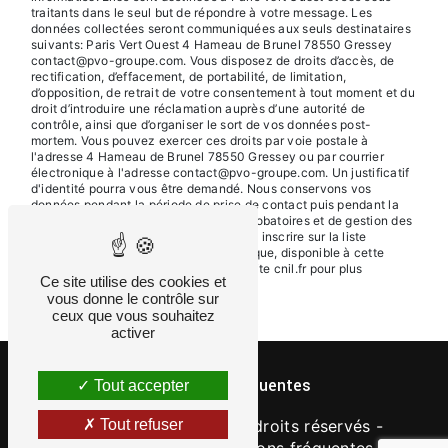
traitants dans le seul but de répondre à votre message. Les
données collectées seront communiquées aux seuls destinataires
suivants: Paris Vert Ouest 4 Hameau de Brunel 78550 Gressey
contact@pvo-groupe.com. Vous disposez de droits d’accès, de
rectification, d’effacement, de portabilité, de limitation,
d’opposition, de retrait de votre consentement à tout moment et du
droit d’introduire une réclamation auprès d’une autorité de
contrôle, ainsi que d’organiser le sort de vos données post-
mortem. Vous pouvez exercer ces droits par voie postale à
l'adresse 4 Hameau de Brunel 78550 Gressey ou par courrier
électronique à l'adresse contact@pvo-groupe.com. Un justificatif
d'identité pourra vous être demandé. Nous conservons vos
données pendant la période de prise de contact puis pendant la
durée de prescription légale aux fins probatoires et de gestion des
contentieux. Vous avez le droit de vous inscrire sur la liste
d'opposition au démarchage téléphonique, disponible à cette
adresse:
Bloctel.gouv.fr
. Consultez le site cnil.fr pour plus
Ce site utilise des cookies et
d’informations sur vos droits.
vous donne le contrôle sur
ceux que vous souhaitez
activer
Recherches fréquentes
Tout accepter
©
Vistalid
- 2026 - Tous droits réservés -
Tout refuser
Mentions légales
-
Questions fréquentes
-