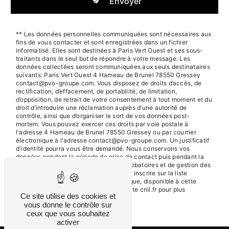
Envoyer
** Les données personnelles communiquées sont nécessaires aux
fins de vous contacter et sont enregistrées dans un fichier
informatisé. Elles sont destinées à Paris Vert Ouest et ses sous-
traitants dans le seul but de répondre à votre message. Les
données collectées seront communiquées aux seuls destinataires
suivants: Paris Vert Ouest 4 Hameau de Brunel 78550 Gressey
contact@pvo-groupe.com. Vous disposez de droits d’accès, de
rectification, d’effacement, de portabilité, de limitation,
d’opposition, de retrait de votre consentement à tout moment et du
droit d’introduire une réclamation auprès d’une autorité de
contrôle, ainsi que d’organiser le sort de vos données post-
mortem. Vous pouvez exercer ces droits par voie postale à
l'adresse 4 Hameau de Brunel 78550 Gressey ou par courrier
électronique à l'adresse contact@pvo-groupe.com. Un justificatif
d'identité pourra vous être demandé. Nous conservons vos
données pendant la période de prise de contact puis pendant la
durée de prescription légale aux fins probatoires et de gestion des
contentieux. Vous avez le droit de vous inscrire sur la liste
d'opposition au démarchage téléphonique, disponible à cette
adresse:
Bloctel.gouv.fr
. Consultez le site cnil.fr pour plus
Ce site utilise des cookies et
d’informations sur vos droits.
vous donne le contrôle sur
ceux que vous souhaitez
activer