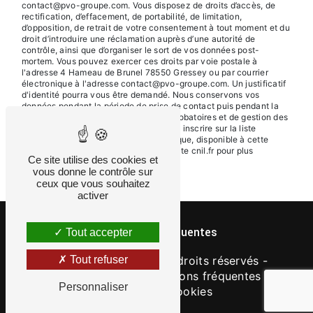
contact@pvo-groupe.com. Vous disposez de droits d’accès, de
rectification, d’effacement, de portabilité, de limitation,
d’opposition, de retrait de votre consentement à tout moment et du
droit d’introduire une réclamation auprès d’une autorité de
contrôle, ainsi que d’organiser le sort de vos données post-
mortem. Vous pouvez exercer ces droits par voie postale à
l'adresse 4 Hameau de Brunel 78550 Gressey ou par courrier
électronique à l'adresse contact@pvo-groupe.com. Un justificatif
d'identité pourra vous être demandé. Nous conservons vos
données pendant la période de prise de contact puis pendant la
durée de prescription légale aux fins probatoires et de gestion des
contentieux. Vous avez le droit de vous inscrire sur la liste
d'opposition au démarchage téléphonique, disponible à cette
adresse:
Bloctel.gouv.fr
. Consultez le site cnil.fr pour plus
Ce site utilise des cookies et
d’informations sur vos droits.
vous donne le contrôle sur
ceux que vous souhaitez
activer
Recherches fréquentes
Tout accepter
©
Vistalid
- 2026 - Tous droits réservés -
Tout refuser
Mentions légales
-
Questions fréquentes
-
Personnaliser
Gestion des cookies