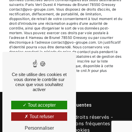
suivants: Paris Vert Ouest 4 Hameau de Brunel 78550 Gressey
contact@pvo-groupe.com. Vous disposez de droits d’accès, de
rectification, d’effacement, de portabilité, de limitation,
d’opposition, de retrait de votre consentement à tout moment et du
droit d’introduire une réclamation auprès d’une autorité de
contrôle, ainsi que d’organiser le sort de vos données post-
mortem. Vous pouvez exercer ces droits par voie postale à
l'adresse 4 Hameau de Brunel 78550 Gressey ou par courrier
électronique à l'adresse contact@pvo-groupe.com. Un justificatif
d'identité pourra vous être demandé. Nous conservons vos
données pendant la période de prise de contact puis pendant la
durée de prescription légale aux fins probatoires et de gestion des
contentieux. Vous avez le droit de vous inscrire sur la liste
d'opposition au démarchage téléphonique, disponible à cette
adresse:
Bloctel.gouv.fr
. Consultez le site cnil.fr pour plus
Ce site utilise des cookies et
d’informations sur vos droits.
vous donne le contrôle sur
ceux que vous souhaitez
activer
Recherches fréquentes
Tout accepter
©
Vistalid
- 2026 - Tous droits réservés -
Tout refuser
Mentions légales
-
Questions fréquentes
-
Personnaliser
Gestion des cookies